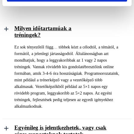
Milyen időtartamúak a
tréningek?
Ez sok tényezőtől függ… többek közt a célodtól, a témától, a
formától, a jelenlegi jártasságodtól. Általánosságban azt
mondhatjuk, hogy a leggyakoribbak az 1 vagy 2 napos
tréningek. Vannak rövidebb kis gondolatébresztőink online
formában, amik 3-4-6 óra hosszúságúak. Programsorozataink,
mint például a trénerképző vagy a vezetőképző több
alkalmasak. Vezetőképzőkből például az 5×1 napos egy
rövidebb program, leggyakoribb az 5×2 napos. Az egyéni
tréningek, fejlesztések pedig teljesen az egyedi igényekhez
alkalmazkodnak.
Egyénileg is jelentkezhetek, vagy csak