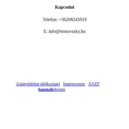
Kapcsolat
Telefon: +36208245019
E: info@ternovszky.hu
©
2026
Ternovszky Trainings | Minden jog fenntartva! |
Adatvédelmi tájékoztató
|
Impresszum
|
ÁSZF
| Made
with ❤ by
hannah
design
| @muzliphotography és
@theadamtoth
Rólunk