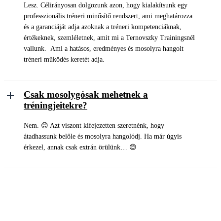
Lesz. Célirányosan dolgozunk azon, hogy kialakítsunk egy
professzionális tréneri minősítő rendszert, ami meghatározza
és a garanciáját adja azoknak a tréneri kompetenciáknak,
értékeknek, szemléletnek, amit mi a Ternovszky Trainingsnél
vallunk. Ami a hatásos, eredményes és mosolyra hangolt
tréneri működés keretét adja.
Csak mosolygósak mehetnek a
tréningjeitekre?
Nem. 😊 Azt viszont kifejezetten szeretnénk, hogy
átadhassunk belőle és mosolyra hangolódj. Ha már úgyis
érkezel, annak csak extrán örülünk… 😊