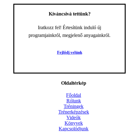
Kíváncsivá tettünk?
Iratkozz fel! Értesítünk induló új
programjainkról, megjelenő anyagainkról.
F
e
j
l
ő
d
j
v
e
l
ü
n
k
Oldaltérkép
Főoldal
Rólunk
Tréningek
Trénerképzések
Videók
Könyvek
Kapcsolódjunk