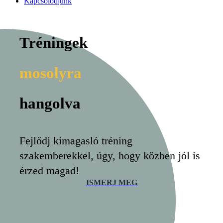
Kapcsolódjunk
Tréningek
mosolyra
hangolva
Fejlődj kimagasló tréning
szakemberekkel, úgy, hogy közben jól is
érzed magad!
ISMERJ MEG