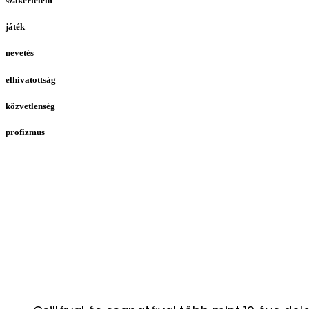
szakértelem
játék
nevetés
elhivatottság
közvetlenség
profizmus