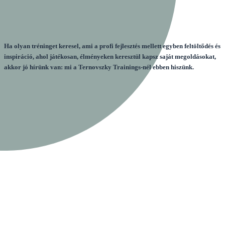
Ha olyan tréninget keresel, ami a profi fejlesztés mellett egyben feltöltődés és
inspiráció, ahol játékosan, élményeken keresztül kapsz saját megoldásokat,
akkor jó hírünk van: mi a
Ternovszky Trainings
-nél ebben hiszünk.