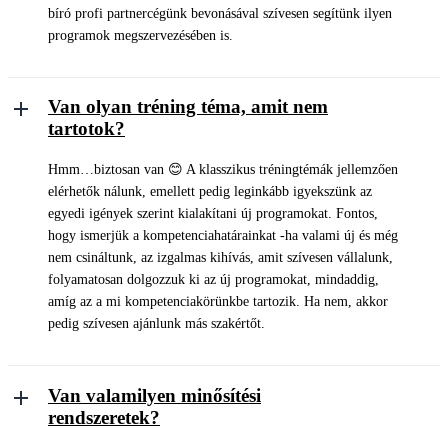
bíró profi partnercégünk bevonásával szívesen segítünk ilyen
programok megszervezésében is.
Van olyan tréning téma, amit nem
tartotok?
Hmm…biztosan van 😊 A klasszikus tréningtémák jellemzően
elérhetők nálunk, emellett pedig leginkább igyekszünk az
egyedi igények szerint kialakítani új programokat. Fontos,
hogy ismerjük a kompetenciahatárainkat -ha valami új és még
nem csináltunk, az izgalmas kihívás, amit szívesen vállalunk,
folyamatosan dolgozzuk ki az új programokat, mindaddig,
amíg az a mi kompetenciakörünkbe tartozik. Ha nem, akkor
pedig szívesen ajánlunk más szakértőt.
Van valamilyen minősítési
rendszeretek?