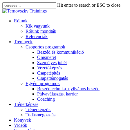
Play
Skip
Hit enter to search or ESC to close
Video
to
Close
main
Search
content
Menu
Rólunk
Kik vagyunk
Rólunk mondták
Referenciák
Tréningek
Csoportos programok
Beszéd és kommunikáció
Önismeret
Személyes jóllét
Vezetőképzés
Csapatépítés
Csapattámogatás
Egyéni programok
Beszédtechnika, nyilvános beszéd
Pályaválasztás, karrier
Coaching
Trénerképzés
Trénerképzők
Tudásmegosztás
Könyvek
Videók