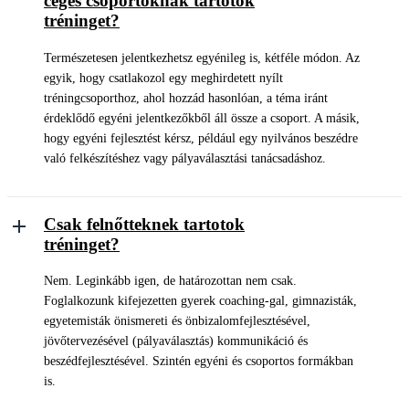
céges csoportoknak tartotok
tréninget?
Természetesen jelentkezhetsz egyénileg is, kétféle módon. Az
egyik, hogy csatlakozol egy meghirdetett nyílt
tréningcsoporthoz, ahol hozzád hasonlóan, a téma iránt
érdeklődő egyéni jelentkezőkből áll össze a csoport. A másik,
hogy egyéni fejlesztést kérsz, például egy nyilvános beszédre
való felkészítéshez vagy pályaválasztási tanácsadáshoz.
Csak felnőtteknek tartotok
tréninget?
Nem. Leginkább igen, de határozottan nem csak.
Foglalkozunk kifejezetten gyerek coaching-gal, gimnazisták,
egyetemisták önismereti és önbizalomfejlesztésével,
jövőtervezésével (pályaválasztás) kommunikáció és
beszédfejlesztésével. Szintén egyéni és csoportos formákban
is.