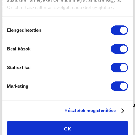
adatokkal, amelyeket Ön adott meg számukra vagy az
Ön által használt más szolgáltatásokból gyűjtöttek.
Hozzájárulás
Elengedhetetlen
kiválasztása
Beállítások
Statisztikai
Marketing
Lendületes volt, érdekes, színes, hasznos g
Részletek megjelenítése
OK