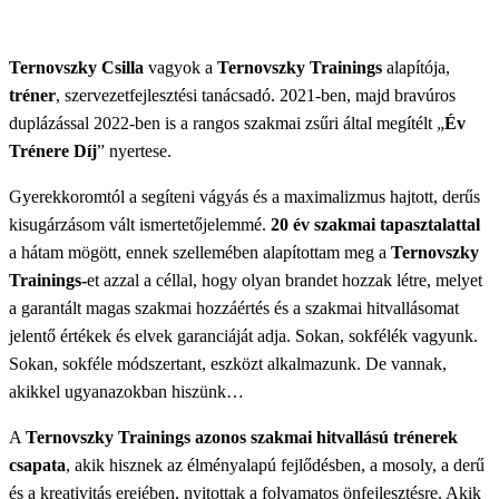
Ternovszky Csilla
vagyok a
Ternovszky Trainings
alapítója,
tréner
, szervezetfejlesztési tanácsadó. 2021-ben, majd bravúros
duplázással 2022-ben is a rangos szakmai zsűri által megítélt „
Év
Trénere Díj
” nyertese.
Gyerekkoromtól a segíteni vágyás és a maximalizmus hajtott, derűs
kisugárzásom vált ismertetőjelemmé.
20 év szakmai tapasztalattal
a hátam mögött, ennek szellemében alapítottam meg a
Ternovszky
Trainings-
et azzal a céllal, hogy olyan brandet hozzak létre, melyet
a garantált magas szakmai hozzáértés és a szakmai hitvallásomat
jelentő értékek és elvek garanciáját adja. Sokan, sokfélék vagyunk.
Sokan, sokféle módszertant, eszközt alkalmazunk. De vannak,
akikkel ugyanazokban hiszünk…
A
Ternovszky Trainings azonos szakmai hitvallású trénerek
csapata
, akik hisznek az élményalapú fejlődésben, a mosoly, a derű
és a kreativitás erejében, nyitottak a folyamatos önfejlesztésre. Akik